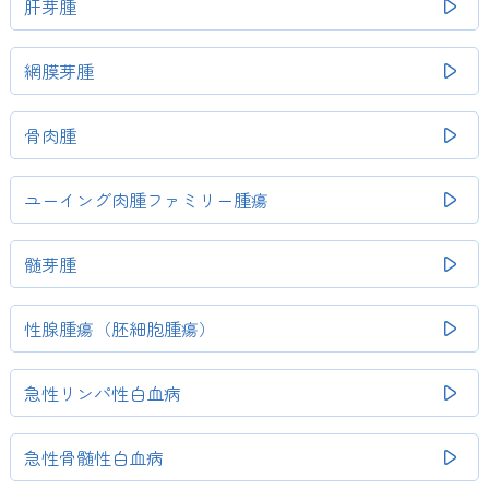
肝芽腫
網膜芽腫
骨肉腫
ユーイング肉腫ファミリー腫瘍
髄芽腫
性腺腫瘍（胚細胞腫瘍）
急性リンパ性白血病
急性骨髄性白血病