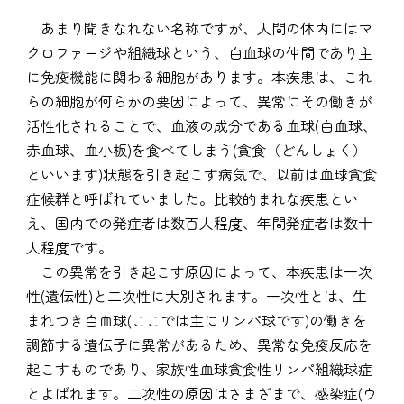
あまり聞きなれない名称ですが、人間の体内にはマ
クロファージや組織球という、白血球の仲間であり主
に免疫機能に関わる細胞があります。本疾患は、これ
らの細胞が何らかの要因によって、異常にその働きが
活性化されることで、血液の成分である血球(白血球、
赤血球、血小板)を食べてしまう(貪食（どんしょく）
といいます)状態を引き起こす病気で、以前は血球貪食
症候群と呼ばれていました。比較的まれな疾患とい
え、国内での発症者は数百人程度、年間発症者は数十
人程度です。
この異常を引き起こす原因によって、本疾患は一次
性(遺伝性)と二次性に大別されます。一次性とは、生
まれつき白血球(ここでは主にリンパ球です)の働きを
調節する遺伝子に異常があるため、異常な免疫反応を
起こすものであり、家族性血球貪食性リンパ組織球症
とよばれます。二次性の原因はさまざまで、感染症(ウ