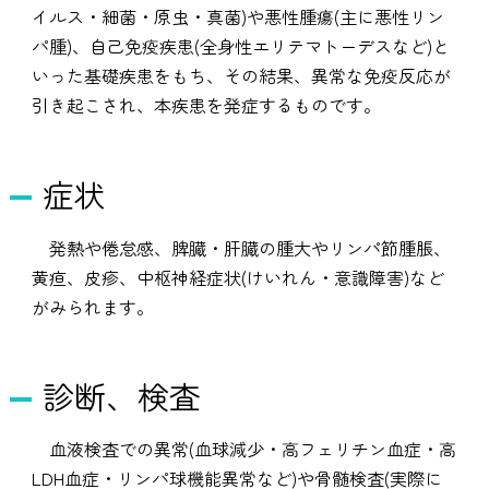
イルス・細菌・原虫・真菌)や悪性腫瘍(主に悪性リン
パ腫)、自己免疫疾患(全身性エリテマトーデスなど)と
いった基礎疾患をもち、その結果、異常な免疫反応が
引き起こされ、本疾患を発症するものです。
症状
発熱や倦怠感、脾臓・肝臓の腫大やリンパ節腫脹、
黄疸、皮疹、中枢神経症状(けいれん・意識障害)など
がみられます。
診断、検査
血液検査での異常(血球減少・高フェリチン血症・高
LDH血症・リンパ球機能異常など)や骨髄検査(実際に