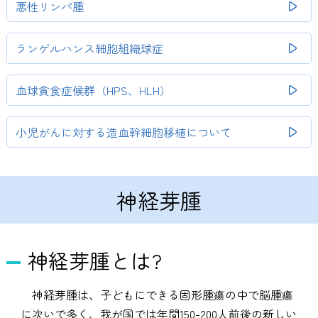
悪性リンパ腫
ランゲルハンス細胞組織球症
血球貪食症候群（HPS、HLH）
小児がんに対する造血幹細胞移植について
神経芽腫
神経芽腫とは?
神経芽腫は、子どもにできる固形腫瘍の中で脳腫瘍
に次いで多く、我が国では年間150-200人前後の新しい