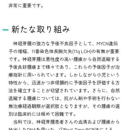
非常に重要です。
新たな取り組み
神経芽腫の強力な予後不良因子として、MYCN遺伝
子の増幅、11番染色体長腕欠失(11q LOH)の有無が重要
です。神経芽腫は悪性度の高い腫瘍から自然退縮する
予後良好腫瘍まで様々であり、これらの予後因子が治
療指針に用いられています。しかしながら小児という
特性から、迅速かつ非侵襲的に予後因子を評価する方
法を確立することが切望されています。さらに、自然
退縮する腫瘍については、抗がん剤や手術を行わない
無治療経過観察が選択肢となりますが、その腫瘍の選
別は臨床的には極めて困難です。
当科では、神経芽腫患者さんの血清および腫瘍から
抽出したDNAを用いた、①Real-Time PCR法による