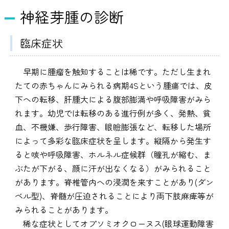
神経芽腫の診断
臨床症状
早期に腫瘤を触知することは稀です。ただし生まれ
たての赤ちゃんにみられる病期4Sという腫瘍では、皮
下への転移、肝腫大による腹部膨満や呼吸障害がみら
れます。幼児では転移のある進行例が多く、発熱、貧
血、不機嫌、歩行障害、眼瞼膨張など、転移した場所
によって多彩な臨床症状を呈します。縦隔から発生す
ると咳や呼吸障害、ホルネル症候群（瞳孔が縮む、ま
ぶたが下がる、顔に汗が出なくなる）がみられること
があります。脊椎管内への浸潤を来すことがあり(ダン
ベル型)、脊髄が圧迫されることにより両下肢麻痺等が
みられることがあります。
稀な症状としてオプソミオクローヌス(眼球運動障害