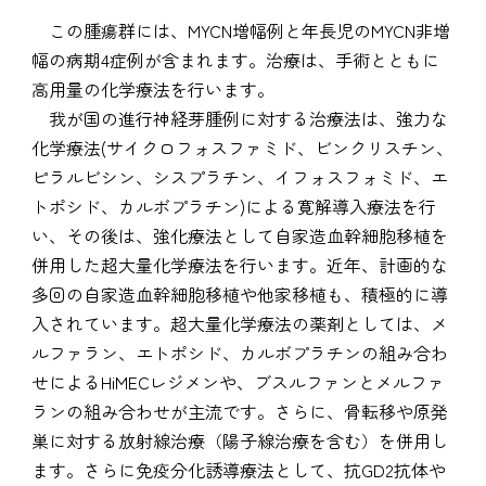
この腫瘍群には、MYCN増幅例と年長児のMYCN非増
幅の病期4症例が含まれます。治療は、手術とともに
高用量の化学療法を行います。
我が国の進行神経芽腫例に対する治療法は、強力な
化学療法(サイクロフォスファミド、ビンクリスチン、
ピラルビシン、シスプラチン、イフォスフォミド、エ
トポシド、カルボプラチン)による寛解導入療法を行
い、その後は、強化療法として自家造血幹細胞移植を
併用した超大量化学療法を行います。近年、計画的な
多回の自家造血幹細胞移植や他家移植も、積極的に導
入されています。超大量化学療法の薬剤としては、メ
ルファラン、エトポシド、カルボプラチンの組み合わ
せによるHiMECレジメンや、ブスルファンとメルファ
ランの組み合わせが主流です。さらに、骨転移や原発
巣に対する放射線治療（陽子線治療を含む）を併用し
ます。さらに免疫分化誘導療法として、抗GD2抗体や