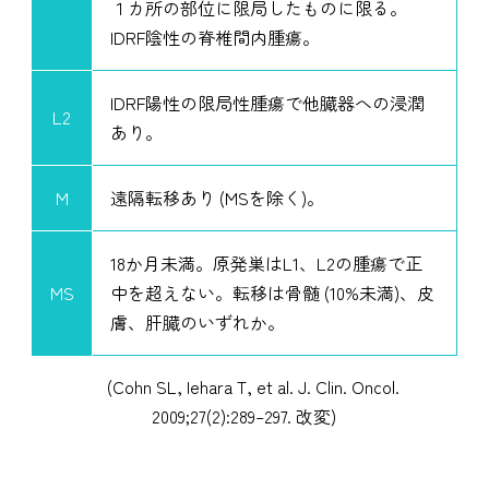
１カ所の部位に限局したものに限る。
IDRF陰性の脊椎間内腫瘍。
IDRF陽性の限局性腫瘍で他臓器への浸潤
L2
あり。
M
遠隔転移あり (MSを除く)。
18か月未満。原発巣はL1、L2の腫瘍で正
MS
中を超えない。転移は骨髄 (10%未満)、皮
膚、肝臓のいずれか。
(Cohn SL, Iehara T, et al. J. Clin. Oncol.
2009;27(2):289–297. 改変)