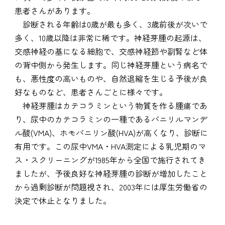
患者さんがあります。
診断される年齢は0歳が最も多く、3歳前後が次いで
多く、10歳以降は非常に稀です。神経芽腫の起源は、
交感神経の基になる細胞で、交感神経節や副腎など体
の背中側から発生します。同じ神経芽腫という病名で
も、悪性度の高いものや、自然退縮を生じる予後が良
好なものなど、患者さんごとに様々です。
神経芽腫はカテコラミンという物質を作る腫瘍であ
り、尿中のカテコラミンの一種であるバニリルマンデ
ル酸(VMA)、ホモバニリン酸(HVA)が高くなり、診断に
有用です。この尿中VMA・HVA測定による乳児期のマ
ス・スクリーニングが1985年から全国で施行されてき
ましたが、予後良好な神経芽腫の診断が増加したこと
から過剰診断が問題視され、2003年には厚生労働省の
決定で休止となりました。